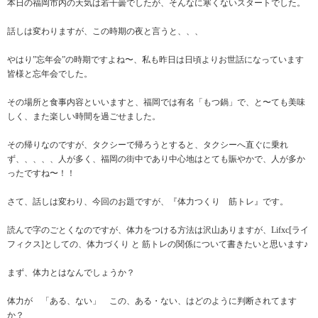
本日の福岡市内の天気は若干曇でしたが、そんなに寒くないスタートでした。
話しは変わりますが、この時期の夜と言うと、、、
やはり”忘年会”の時期ですよね〜、私も昨日は日頃よりお世話になっています
皆様と忘年会でした。
その場所と食事内容といいますと、福岡では有名「もつ鍋」で、と〜ても美味
しく、また楽しい時間を過ごせました。
その帰りなのですが、タクシーで帰ろうとすると、タクシーへ直ぐに乗れ
ず、、、、、人が多く、福岡の街中であり中心地はとても賑やかで、人が多か
ったですね〜！！
さて、話しは変わり、今回のお題ですが、『体力つくり 筋トレ』です。
読んで字のごとくなのですが、体力をつける方法は沢山ありますが、Lifxc[ライ
フィクス]としての、体力づくり と 筋トレの関係について書きたいと思います♪
まず、体力とはなんでしょうか？
体力が 「ある、ない」 この、ある・ない、はどのように判断されてます
か？