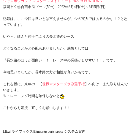
ジャンボウカップ マスターズスイムミート 2022 in FUKUOKA
福岡市立総合西市民プール(50m) 2022年6月4日(土)～6月5日(日)
記録は、、、今回は良いとは言えませんが、今の実力ではあるのかな！？と思
っています。
いや～、ほんと何十年ぶりの長水路のレース
どうなることかと心配もありましたが、感想としては
『長水路のほうが面白い！！ レース中の調整がしやすい！！』です。
今頃思いましたが、長水路の方が相性が良いかもです。
これを機に、来年の 【
世界マスターズ水泳選手権
】へ向け、また取り組んで
いきます。
※トレーニング時間を確保しないと
これからも応援、宜しくお願いします！！
Lifxc[ライフィクス]fitness&sports space システム案内