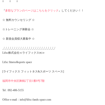
⇩ ⇩ ⇩
『
多彩なプランのページはこちらをクリック
』してください！！
☆ 無料カウンセリング ☆
☆トレーニング体験会 ☆
☆ 新規会員様大募集中 ☆
_/_/_/_/_/_/_/_/_/_/_/_/_/_/_/_/_/_/_/_/_/_/_/_/_/
Lifxc株式会社≪ライフィクス㈱≫
Lifxc fitness&sports space
[ライフィクス フィットネス&スポーツ スペース]
福岡市中央区舞鶴2丁目1番8号7階
Tel : 092-406-5155
Office e-mail：info@lifxc-fands-space.com