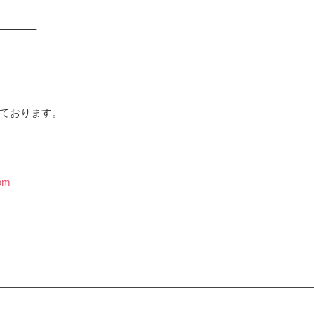
———–
ております。
com