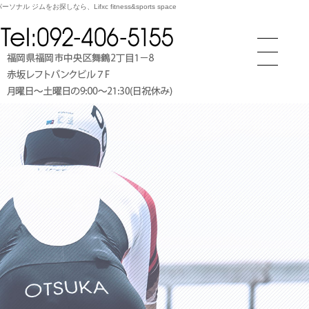
ル ジムをお探しなら、Lifxc fitness&sports space