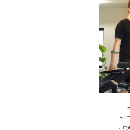
そう
・無