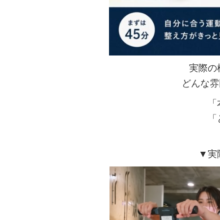
実際の
どんな雰
「
「
▼実