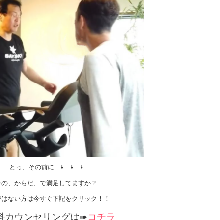
とっ、その前に ⇩ ⇩ ⇩
今の、からだ、で満足してますか？
ではない方は今すぐ下記をクリック！！
料カウンセリングは➠
コチラ