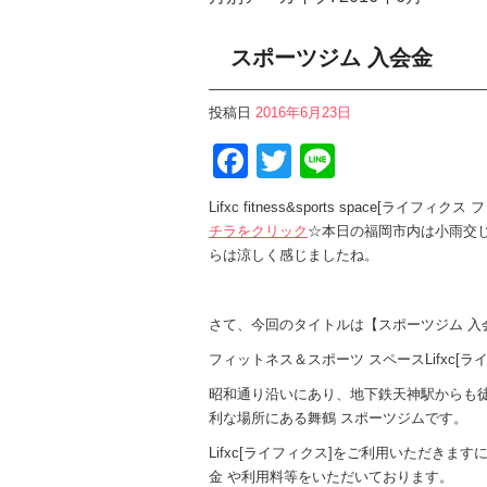
スポーツジム 入会金
投稿日
2016年6月23日
Facebook
Twitter
Line
Lifxc fitness&sports space[
チラをクリック
☆本日の福岡市内は小雨交
らは涼しく感じましたね。
さて、今回のタイトルは【スポーツジム 入
フィットネス＆スポーツ スペースLifxc[
昭和通り沿いにあり、地下鉄天神駅からも徒
利な場所にある舞鶴 スポーツジムです。
Lifxc[ライフィクス]をご利用いただきま
金 や利用料等をいただいております。