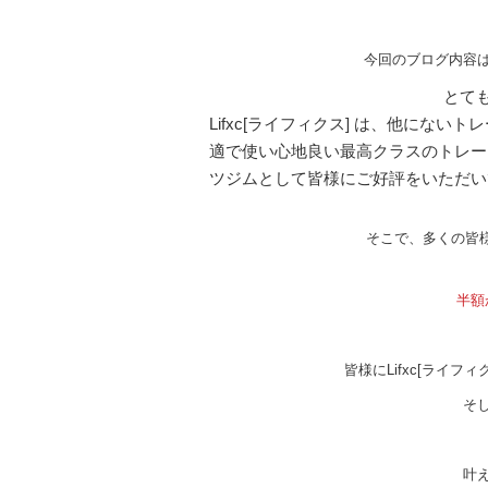
今回のブログ内容は、
とて
Lifxc[ライフィクス] は、他にない
適で使い心地良い最高クラスのトレー
ツジムとして皆様にご好評をいただい
そこで、多くの皆様
半額
皆様にLifxc[ライ
そ
叶