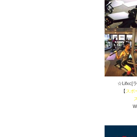
☆Lifx
【
スポ
W