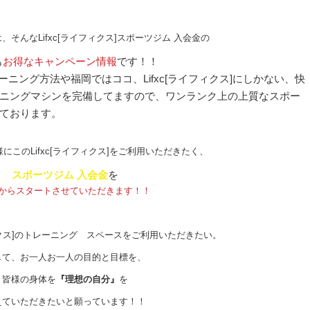
そんなLifxc[ライフィクス]スポーツジム 入会金の
も
お得なキャンペーン情報
です！！
トレーニング方法や福岡ではココ、Lifxc[ライフィクス]にしかない、快
ニングマシンを完備してますので、ワンランク上の上質なスポー
ております。
にこのLifxc[ライフィクス]をご利用いただきたく、
スポーツジム 入会金
を
からスタートさせていただきます！！
フィクス]のトレーニング スペースをご利用いただきたい。
して、お一人お一人の目的と目標を、
皆様の身体を
『理想の自分』
を
えていただきたいと願っています！！