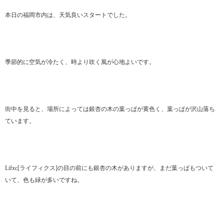
本日の福岡市内は、天気良いスタートでした。
季節的に空気が冷たく、時より吹く風が心地よいです。
街中を見ると、場所によっては銀杏の木の葉っぱが黄色く、葉っぱが沢山落ち
ています。
Lifxc[ライフィクス]の目の前にも銀杏の木がありますが、まだ葉っぱもついて
いて、色も緑が多いですね。