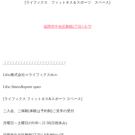
[ライフィクス フィットネス＆スポーツ スペース]
福岡市中央区舞鶴2丁目1‐8-7F
_/_/_/_/_/_/_/_/_/_/_/_/_/_/_/_/_/_/_/_/_/_/_/
Lifxc株式会社≪ライフィクス㈱≫
Lifxc fitness&sports space
[ライフィクス フィットネス&スポーツ スペース]
ご入会、ご体験(体験は予約制)ご見学の受付
月曜日～土曜日の9:00～21:30(日祝休み)
福岡市中央区舞鶴2丁目1-8天神West7F