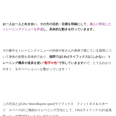
お一人お一人と向き合い、その方の目的・目標を明確にして、
個人に特化した
トレーニングメニューを作成
し、具体的な動きを行っていきます。
その最中もトレーニングメニューの内容や皆さんの身体で感じている負荷につ
いて身体の状態を具体的であり、
福岡ではLifxc[ライフィクス]にしかない、ト
レーニング機具や道具を使い
“数字や色”
で示していきます
ので、とてもわかり
やすく、モチベーションへも繋がっています！！
この方法とはLifxc fitness&sports space[ライフィクス フィットネス＆スポー
ツ スペース]のご独自のトレーニング方法として、Lifxc[ライフィクス]の会員