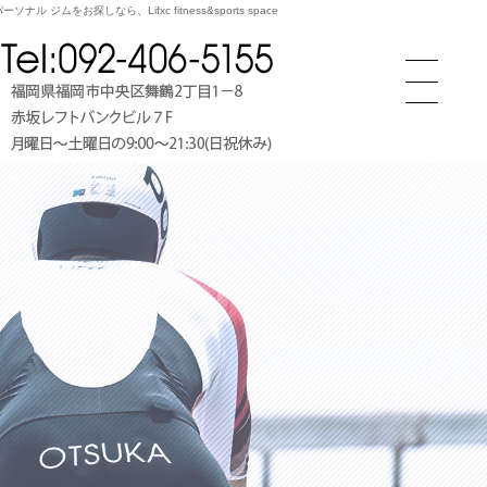
ル ジムをお探しなら、Lifxc fitness&sports space