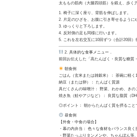
太ももの筋肉（大腿四頭筋）を鍛え、歩く
1. 椅子に深く座り、背筋を伸ばします。
2. 片足のひざを、お腹に引き寄せるよう
3. ゆっくりと下ろします。
4. 反対側の足も同様に行います。
5. これを左右交互に10回ずつ（合計20回
2. 具体的な食事メニュー．
前回お伝えした「高たんぱく・良質な糖質・
朝食例
ごはん（玄米または雑穀米）： 茶碗に軽く
納豆（または卵）： たんぱく質源
具だくさんの味噌汁： 野菜、わかめ、きの
焼き魚（鮭やアジなど）： 良質な脂質（DH
◎ポイント： 朝からたんぱく質を摂ること
昼食例
【外食・中食の場合】
・幕の内弁当： 色々な食材をバランス良く
・野菜たっぷりタンメンや、ちゃんぽん等、