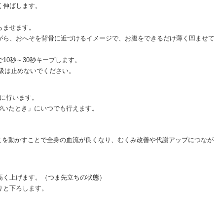
く伸ばします。
らませます。
ながら、おへそを背骨に近づけるイメージで、お腹をできるだけ薄く凹ませて
で10秒～30秒キープします。
吸は止めないでください。
安に行います。
づいたとき」にいつでも行えます。
こを動かすことで全身の血流が良くなり、むくみ改善や代謝アップにつなが
け高く上げます。（つま先立ちの状態）
りと下ろします。