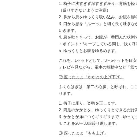
1. 椅子に浅すぎず深すぎず座り、背筋を軽
（反りすぎないように注意）
2. 鼻から息をゆっくり吸い込み、お腹を膨
3. 口から息を「ふーっ」と細く長く吐き
いきます。
4. 息を吐ききって、お腹が一番凹んだ状態
・ポイント：*キープしている間も、浅く呼
5. ゆっくりとお腹をゆるめます。
これを、1セットとして、3～5セットを目
テレビを見ながら、電車の移動中など「気
② 座ったまま「かかとの上げ下げ」
ふくらはぎは「第二の心臓」と呼ばれ、こ
ります。
1. 椅子に座り、姿勢を正します。
2. 両足のかかとを、ゆっくりとできるだ
3. かかとが床につくギリギリまで、ゆっく
4. これを20～30回繰り返します。
③ 座ったまま「もも上げ」