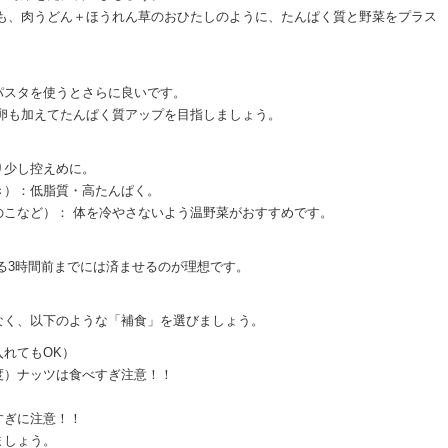
りも、肉うどん＋ほうれん草のおひたしのように、たんぱく質と野菜をプラス
パスタを使うとさらに良いです。
卵も加えてたんぱく質アップを目指しましょう。
り少し控えめに。
き）：低脂質・高たんぱく。
のこなど）： 体を冷やさないよう温野菜がおすすめです。
。
る3時間前までには済ませるのが理想です。
なく、以下のような「補食」を選びましょう。
れてもOK）
度）ナッツは食べすぎ注意！！
すぎに注意！！
ましょう。