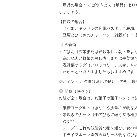
・単品の場合： そばやうどん（単品）よ
しましょう。
【自炊の場合】
・サバ缶とキャベツの和風パスタ：全粒粉
・豆腐とひじきのチャーハン（雑穀米）： 
夕食例
・ごはん（玄米または雑穀米）：朝・昼よ
・鶏むね肉と野菜の蒸し煮（または生姜焼
・温野菜サラダ（ブロッコリー、人参、き
・わかめと豆腐のすまし汁もおすすめです
◎ポイント： 夕食は消化の良いものを、寝
間食（おやつ）
お腹が空く場合は、お菓子や菓子パンでは
・無糖ヨーグルト（きなこや少量の果物を入
・素焼きのナッツ（手のひらに軽く乗る程
・ゆで卵
・チーズ※これも低脂質な物を選び、食べ
・ドライフルーツ※低カロリーの物を選び