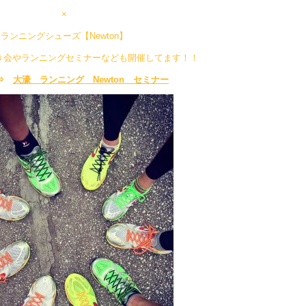
×
ランニングシューズ【Newton】
し履き会やランニングセミナーなども開催してます！！
は⇒
大濠 ランニング Newton セミナー