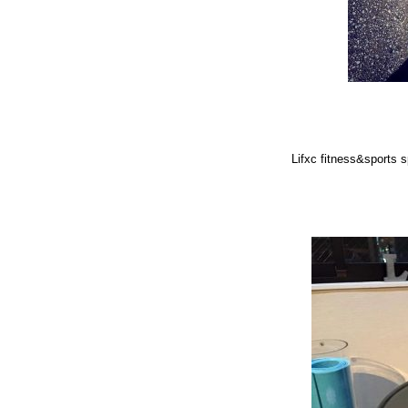
Lifxc fitness&