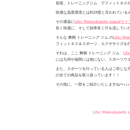
皆様、トレーニングジム でフィットネス
快適な温度環境とは約24度と言われている
その適温に
Lifxc fitness&sports 
良く快適に、そして効率良く汗を流してい
そんな 舞鶴 トレーニング ジム の
Lifxc 
フィットネス＆スポーツ、エクササイズを
それは、ここ 舞鶴 トレーニング ジム
Li
には九州や福岡には他にない、スポーツウ
また、スポーツを行っている人はご存じな方
の全ての商品を取り扱っています！！
その他に、一部をご紹介いたしますね〜♪♪♪
Lifxc fitness&