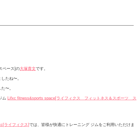
スペース]の
大塚貴文
です。
ましたね〜。
した〜。
 ジム
Lifxc fitness&sports space[ライフィクス フィットネス＆スポーツ ス
fxc[ライフィクス]
では、皆様が快適にトレーニング ジムをご利用いただけま