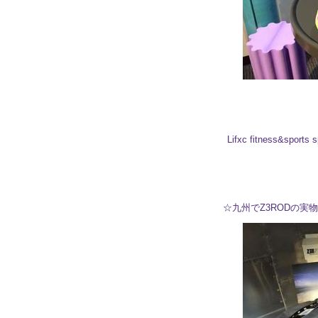
Lifxc fitness&
☆九州でZ3RODの実