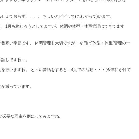
せえておらず、、、。 ちょいとビビッて(こわがって)います。
り、1月も終わろうとしてますが、体調や体型・体重管理はできてます
番寒い季節です。 体調管理も大切ですが、今日は”体型・体重”管理の一
の話しですね～。
を行いますね。 と～い昔話をすると、4足での活動・・・(今年にかけて
動が減っています。
が必要な理由を例にしてみますね。