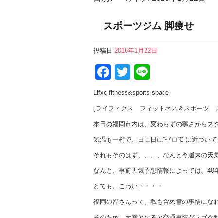
スポーツジム 脚痩せ
投稿日
2016年1月22日
Facebook
Twitter
Line
Lifxc fitness&sports space
[ライフィクス フィットネス＆スポーツ 
本日の福岡市内は、変わらずの寒さからス
気温も一桁で、日に日に”ゼロ℃”に近づい
それもそのはず、、、、なんと今週末の天
なんと、事前天気予想情報によっては、40
とても、こわい・・・・
福岡の皆さんって、私も含め雪の事情にな
そのため、大雪となると交通事情がスゴク