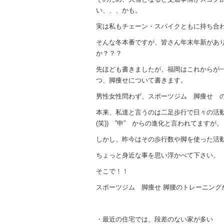
い、、、かも。
実は私もチェーン・スパイクともに持ち合わ
そんな冬本番ですが、皆さん年末年新があ
か？？？
先ほども書きましたが、福岡はこれからが一
つ、脚痩せについて書きます。
男性女性問わず、スポーツジム 脚痩せ 
本来、私達と言うのは二足歩行で日々の活動
(笑)) ”申” からの進化と言われてますが。
しかし、昨今はその歩行数や脚を使った活
ちょっと身近な事を思い浮かべて下さい。
そこで！！
スポーツジム 脚痩せ 脚腰のトレーニング
・最近の住宅では、段差のない家が多い