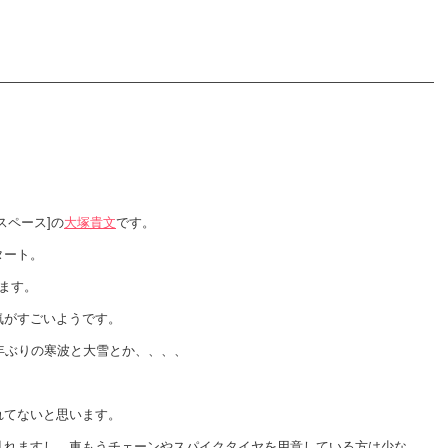
スペース]の
大塚貴文
です。
タート。
てます。
気がすごいようです。
年ぶりの寒波と大雪とか、、、、
れてないと思います。
乱れますし、車もうチェーンやスパイクタイヤを用意している方は少な