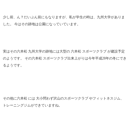
少し前、ん？だいぶん前にもなりますが、私が学生の時は、九州大学がありま
した。 今はその跡地は公園になっていています。
実はその六本松 九州大学の跡地には大型の 六本松 スポーツクラブ が建設予定
のようです。 その六本松 スポーツクラブ出来上がりは今年平成28年の冬にでき
るようです。
その他に六本松 には 大小問わず沢山のスポーツクラブ やフィットネスジム、
トレーニングジムができていますね。