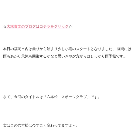
☆
大塚貴文のブログはコチラをクリック
☆
本日の福岡市内は曇りから始まり少し小雨のスタートとなりました。 昼間には
雨もあがり天気も回復するかなと思いきや夕方からはしっかり雨予報です。
さて、今回のタイトルは「六本松 スポーツクラブ」です。
実はこの六本松は今すごく変わってますよ～。