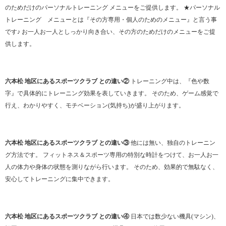
のためだけのパーソナルトレーニング メニューをご提供します。 ★パーソナル
トレーニング メニューとは『その方専用・個人のためのメニュー』と言う事
です♪ お一人お一人としっかり向き合い、その方のためだけのメニューをご提
供します。
六本松 地区にあるスポーツクラブ との違い②
トレーニング中は、『色や数
字』で具体的にトレーニング効果を表していきます。 そのため、ゲーム感覚で
行え、わかりやすく、モチベーション(気持ち)が盛り上がります。
六本松 地区にあるスポーツクラブ との違い③
他には無い、独自のトレーニン
グ方法です。 フィットネス＆スポーツ専用の特別な時計をつけて、お一人お一
人の体力や身体の状態を測りながら行います。 そのため、効果的で無駄なく、
安心してトレーニングに集中できます。
六本松 地区にあるスポーツクラブ との違い④
日本では数少ない機具(マシン)、