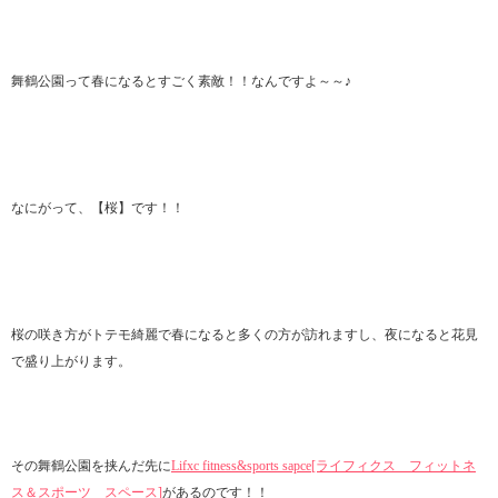
舞鶴公園って春になるとすごく素敵！！なんですよ～～♪
なにがって、【桜】です！！
桜の咲き方がトテモ綺麗で春になると多くの方が訪れますし、夜になると花見
で盛り上がります。
その舞鶴公園を挟んだ先に
Lifxc fitness&sports sapce[ライフィクス フィットネ
ス＆スポーツ スペース]
があるのです！！