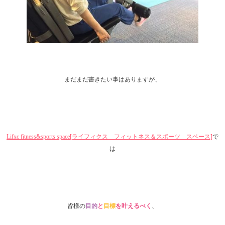
まだまだ書きたい事はありますが、
Lifxc fitness&sports space[ライフィクス フィットネス＆スポーツ スペース]
で
は
皆様の
目的
と
目標
を叶えるべく
、