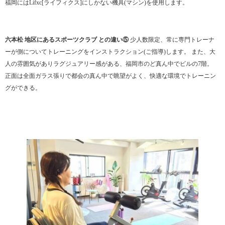
福岡にはLifxc[ライフィクス]にしかない機具(マシン)を使用します。
六本松 地区にあるスポーツクラブ との違い⑤
少人数限定、常に専門トレーナ
ーが側についてトレーニングをインストラクション(ご指導)します。 また、大
人の雰囲気がありラグジュアリー感がある、福岡市のど真ん中でビルの7階。
正面は全面ガラス張りで都会の真ん中で眺望がよく、快適な環境でトレーニン
グができる。