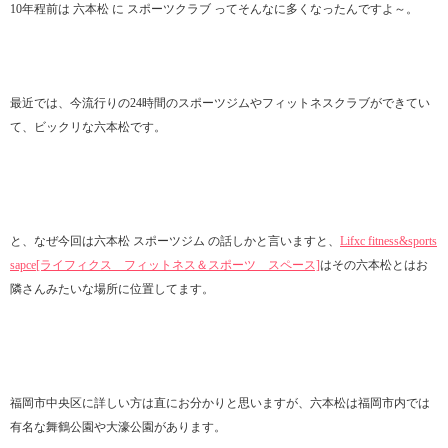
10年程前は 六本松 に スポーツクラブ ってそんなに多くなったんですよ～。
最近では、今流行りの24時間のスポーツジムやフィットネスクラブができてい
て、ビックリな六本松です。
と、なぜ今回は六本松 スポーツジム の話しかと言いますと、
Lifxc fitness&sports
sapce[ライフィクス フィットネス＆スポーツ スペース]
はその六本松とはお
隣さんみたいな場所に位置してます。
福岡市中央区に詳しい方は直にお分かりと思いますが、六本松は福岡市内では
有名な舞鶴公園や大濠公園があります。