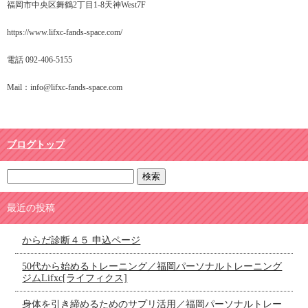
福岡市中央区舞鶴2丁目1-8天神West7F
https://www.lifxc-fands-space.com/
電話 092-406-5155
Mail：info@lifxc-fands-space.com
ブログトップ
最近の投稿
からだ診断４５ 申込ページ
50代から始めるトレーニング／福岡パーソナルトレーニング
ジムLifxc[ライフィクス]
身体を引き締めるためのサプリ活用／福岡パーソナルトレー