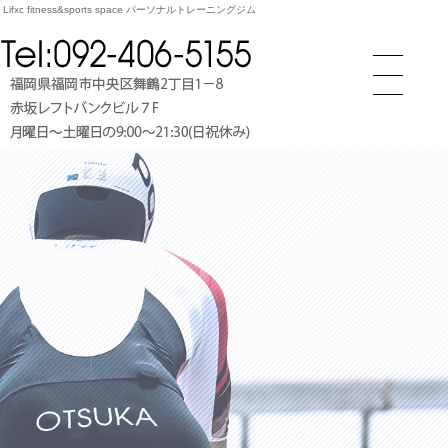
xc fitness&sports space パーソナルトレーニングジム