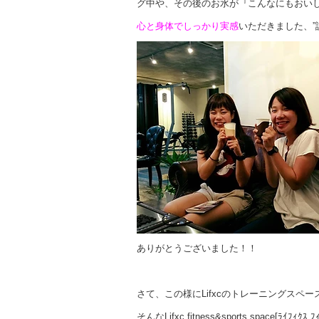
グ中や、その後のお水が『こんなにもおいし
心と身体でしっかり実感
いただきました、”
ありがとうございました！！
さて、この様にLifxcのトレーニングス
そんなLifxc fitness&sports space[ﾗｲﾌｨｸｽ