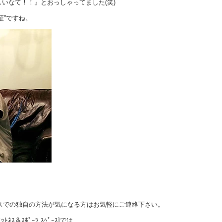
いなて！！』とおっしゃってました(笑)
証”ですね。
ペースでの独自の方法が気になる方はお気軽にご連絡下さい。
 ﾌｨｯﾄﾈｽ＆ｽﾎﾟｰﾂ ｽﾍﾟｰｽ]では