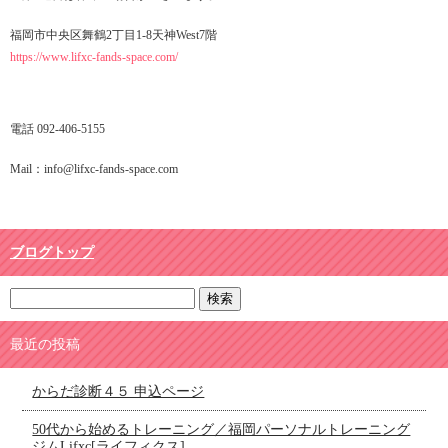
福岡市中央区舞鶴2丁目1-8天神West7階
https://www.lifxc-fands-space.com/
電話 092-406-5155
Mail：info@lifxc-fands-space.com
ブログトップ
最近の投稿
からだ診断４５ 申込ページ
50代から始めるトレーニング／福岡パーソナルトレーニング
ジムLifxc[ライフィクス]