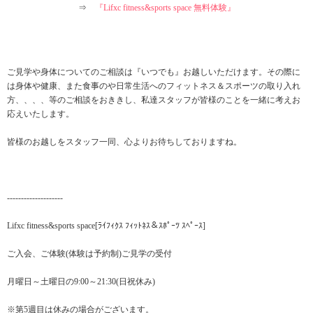
⇒
『Lifxc fitness&sports space 無料体験』
ご見学や身体についてのご相談は『いつでも』お越しいただけます。その際に
は身体や健康、また食事のや日常生活へのフィットネス＆スポーツの取り入れ
方、、、、等のご相談をおききし、私達スタッフが皆様のことを一緒に考えお
応えいたします。
皆様のお越しをスタッフ一同、心よりお待ちしておりますね。
--------------------
Lifxc fitness&sports space[ﾗｲﾌｨｸｽ ﾌｨｯﾄﾈｽ＆ｽﾎﾟｰﾂ ｽﾍﾟｰｽ]
ご入会、ご体験(体験は予約制)ご見学の受付
月曜日～土曜日の9:00～21:30(日祝休み)
※第5週目は休みの場合がございます。