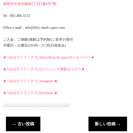
福岡市中央区舞鶴2丁目1番8号7階
Tel : 092-406-5155
Office e-mail：info@lifxc-fands-space.com
ご入会、ご体験(体験は予約制)ご見学の受付
月曜日～土曜日の9:00～21:30(日祝休み)
★ Lifxc[ライフィクス] fitness&sports spaceホームページ ★
★ Lifxc[ライフィクス]トレーニング体験はコチラ★
★ Lifxc[ライフィクス] instagram ★
★ Lifxc[ライフィクス] Facebook ★
_/_/_/_/_/_/_/_/_/_/_/_/_/_/_/_/_/_/_/_/_/_/_/_/_/
←
古い投稿
新しい投稿
→