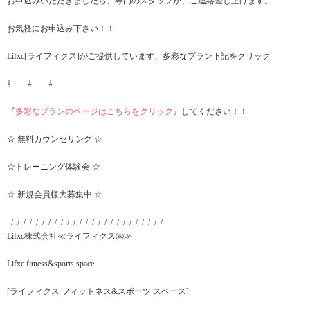
お申込みいただきましたら、専門のスタッフが、ご連絡差し上げます。
お気軽にお申込み下さい！！
Lifxc[ライフィクス]がご提供しています、多彩なプラン下記をクリック
⇩ ⇩ ⇩
『
多彩なプランのページはこちらをクリック
』してください！！
☆ 無料カウンセリング ☆
☆トレーニング体験会 ☆
☆ 新規会員様大募集中 ☆
_/_/_/_/_/_/_/_/_/_/_/_/_/_/_/_/_/_/_/_/_/_/_/_/_/
Lifxc株式会社≪ライフィクス㈱≫
Lifxc fitness&sports space
[ライフィクス フィットネス&スポーツ スペース]