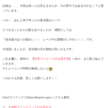
記録は、、、今回は良いとは言えませんが、今の実力ではあるのかな！？と思
っています。
いや～、ほんと何十年ぶりの長水路のレース
どうなることかと心配もありましたが、感想としては
『長水路のほうが面白い！！ レース中の調整がしやすい！！』です。
今頃思いましたが、長水路の方が相性が良いかもです。
これを機に、来年の 【
世界マスターズ水泳選手権
】へ向け、また取り組んで
いきます。
※トレーニング時間を確保しないと
これからも応援、宜しくお願いします！！
Lifxc[ライフィクス]fitness&sports space システム案内
⇒ ☆
無料カウンセリングのお申込
☆