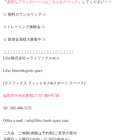
『
多彩なプランのページはこちらをクリック
』してください！！
☆ 無料カウンセリング ☆
☆トレーニング体験会 ☆
☆ 新規会員様大募集中 ☆
_/_/_/_/_/_/_/_/_/_/_/_/_/_/_/_/_/_/_/_/_/_/_/_/_/
Lifxc株式会社≪ライフィクス㈱≫
Lifxc fitness&sports space
[ライフィクス フィットネス&スポーツ スペース]
福岡市中央区舞鶴2丁目1番8号7階
Tel : 092-406-5155
Office e-mail：info@lifxc-fands-space.com
ご入会、ご体験(体験は予約制)ご見学の受付
月曜日～土曜日の9:00～21:30(日祝休み)