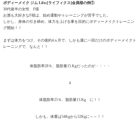
ボディーメイク ジム Lifxc[ライフィクス]会員様の例①
30代後半の女性 F様
お酒も大好きなF様は、始め運動やトレーニングが苦手でした。
しかし、身体の引き締め、体力を上げる事を目的にボディーメイクトレーニン
グ開始！！
まずは体力をつけ、その後約4ヵ月で、しかも週に一回だけのボディーメイクト
レーニングで、なんと！！
体脂肪率28％、脂肪量15.Kgだったのが・・・・
⇓
体脂肪率25％、脂肪量13.Kg に！！
しかも、体重は54Kgから52Kgに～～！！