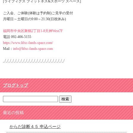
[ライフィクス フィットネス&スポーツ スペース]
ご入会、ご体験(体験は予約制)ご見学の受付
月曜日～土曜日の9:00～21:30(日祝休み)
福岡市中央区舞鶴2丁目1-8天神West7F
電話 092-406-5155
https://www.lifxc-fands-space.com/
Mail：
info@lifxc-fands-space.com
_/_/_/_/_/_/_/_/_/_/_/_/_/_/_/_/_/_/_/_/_/_/_/​
ブログトップ
最近の投稿
からだ診断４５ 申込ページ