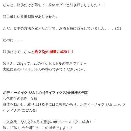
なんと、脂肪だけが落ちて、身体がグッと引き締まりました！！
特に厳しい食事制限がありません。
ただ、食事の方法を変えただけで、お酒も特に減らしていません、、、(笑)
なのに・・・
脂肪だけで、なんと
約２Kgの減量に成功！！
皆さん、2Kgって、2Lのペットボトルの重さですよ～
実際に2Lのペットボトルを持ってみてくださいね～。
ボディーメイク ジム Lifxc[ライフィクス]会員様の例②
40代前半の男性 Y様
身体を動かし、絞り上げる事にはご興味があり、ボディーメイク ジム Lifxc[ラ
イフィクス]にご入会♪
ご入会後、なんと2ヵ月で驚きのボディーメイクに成功！！
週に1回の、合計8回で、この減量ですよ！！