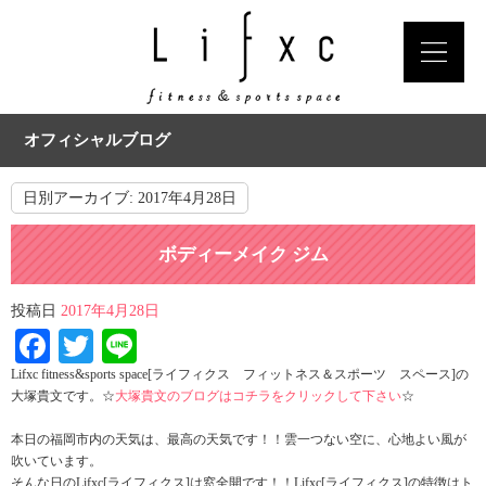
オフィシャルブログ
日別アーカイブ:
2017年4月28日
ボディーメイク ジム
投稿日
2017年4月28日
Facebook
Twitter
Line
Lifxc fitness&sports space[ライフィクス フィットネス＆スポーツ スペース]の
大塚貴文です。☆
大塚貴文のブログはコチラをクリックして下さい
☆
本日の福岡市内の天気は、最高の天気です！！雲一つない空に、心地よい風が
吹いています。
そんな日のLifxc[ライフィクス]は窓全開です！！Lifxc[ライフィクス]の特徴はト