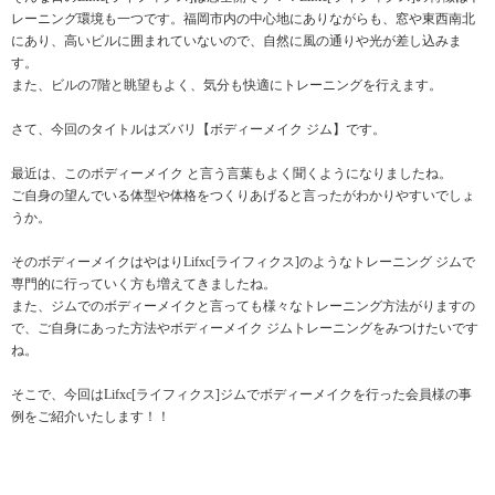
レーニング環境も一つです。福岡市内の中心地にありながらも、窓や東西南北
にあり、高いビルに囲まれていないので、自然に風の通りや光が差し込みま
す。
また、ビルの7階と眺望もよく、気分も快適にトレーニングを行えます。
さて、今回のタイトルはズバリ【ボディーメイク ジム】です。
最近は、このボディーメイク と言う言葉もよく聞くようになりましたね。
ご自身の望んでいる体型や体格をつくりあげると言ったがわかりやすいでしょ
うか。
そのボディーメイクはやはりLifxc[ライフィクス]のようなトレーニング ジムで
専門的に行っていく方も増えてきましたね。
また、ジムでのボディーメイクと言っても様々なトレーニング方法がりますの
で、ご自身にあった方法やボディーメイク ジムトレーニングをみつけたいです
ね。
そこで、今回はLifxc[ライフィクス]ジムでボディーメイクを行った会員様の事
例をご紹介いたします！！