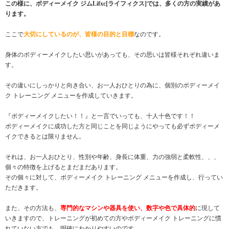
この様に、ボディーメイク ジムLifxc[ライフィクス]では、多くの方の実績があ
ります。
ここで
大切にしているのが、皆様の目的と目標
なのです。
身体のボディーメイクしたい思いがあっても、その思いは皆様それぞれ違いま
す。
その違いにしっかりと向き合い、お一人おひとりの為に、個別のボディーメイ
ク トレーニング メニューを作成していきます。
『ボディーメイクしたい！！』と一言でいっても、十人十色です！！
ボディーメイクに成功した方と同じことを同じようにやっても必ずボディーメ
イクできるとは限りません。
それは、お一人おひとり、性別や年齢、身長に体重、力の強弱と柔軟性、、、
個々の特徴を上げるとまだまだあります。
その個々に対して、ボディーメイク トレーニング メニューを作成し、行ってい
ただきます。
また、その方法も、
専門的なマシンや器具を使い、数字や色で具体的
に現して
いきますので、トレーニングが初めての方やボディーメイク トレーニングに慣
れていない方でも、明確にわかりやすいのです。