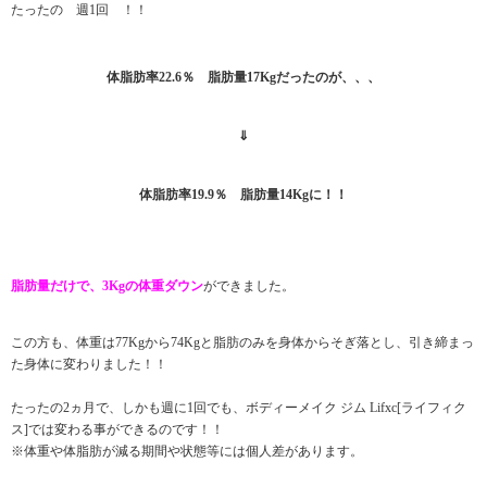
たったの 週1回 ！！
体脂肪率22.6％ 脂肪量17Kgだったのが、、、
⇓
体脂肪率19.9％ 脂肪量14Kgに！！
脂肪量だけで、3Kgの体重ダウン
ができました。
この方も、体重は77Kgから74Kgと脂肪のみを身体からそぎ落とし、引き締まっ
た身体に変わりました！！
たったの2ヵ月で、しかも週に1回でも、ボディーメイク ジム Lifxc[ライフィク
ス]では変わる事ができるのです！！
※体重や体脂肪が減る期間や状態等には個人差があります。