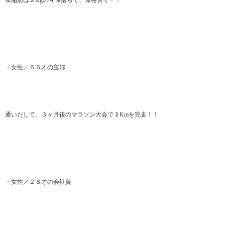
体脂肪は２Kgの４％落ちて、体格良く！！
・女性／６６才の主婦
通いだして、３ヶ月後のマラソン大会で３Kmを完走！！
・女性／２８才の会社員