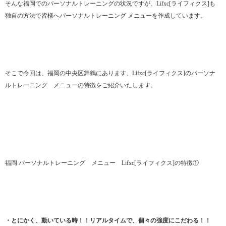
そんな福岡でのパーソナルトレーニングの状況ですが、Lifxc[ライフィクス]も
独自の方法で皆様へパーソナルトレーニング メニューを作成しています。
そこで今回は、福岡の中央区舞鶴にあります、Lifxc[ライフィクス]のパーソナ
ルトレーニング メニューの特徴をご紹介いたします。
福岡 パーソナルトレーニング メニュー Lifxc[ライフィクス]の特徴①
・とにかく、動いている時！！リアルタイムで、個々の強度にこだわる！！