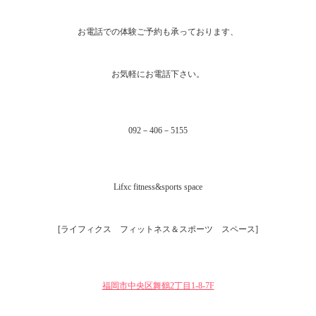
お電話での体験ご予約も承っております、
お気軽にお電話下さい。
092－406－5155
Lifxc fitness&sports space
[ライフィクス フィットネス＆スポーツ スペース]
福岡市中央区舞鶴2丁目1‐8-7F