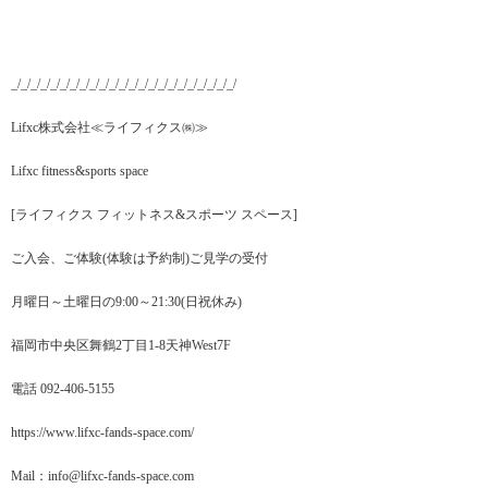
_/_/_/_/_/_/_/_/_/_/_/_/_/_/_/_/_/_/_/_/_/_/_/
Lifxc株式会社≪ライフィクス㈱≫
Lifxc fitness&sports space
[ライフィクス フィットネス&スポーツ スペース]
ご入会、ご体験(体験は予約制)ご見学の受付
月曜日～土曜日の9:00～21:30(日祝休み)
福岡市中央区舞鶴2丁目1-8天神West7F
電話 092-406-5155
https://www.lifxc-fands-space.com/
Mail：info@lifxc-fands-space.com