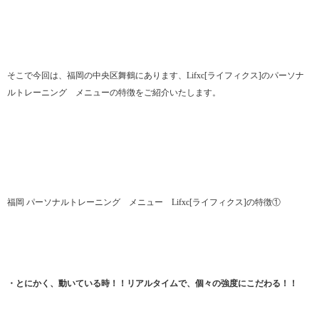
そこで今回は、福岡の中央区舞鶴にあります、Lifxc[ライフィクス]のパーソナ
ルトレーニング メニューの特徴をご紹介いたします。
福岡 パーソナルトレーニング メニュー Lifxc[ライフィクス]の特徴①
・とにかく、動いている時！！リアルタイムで、個々の強度にこだわる！！