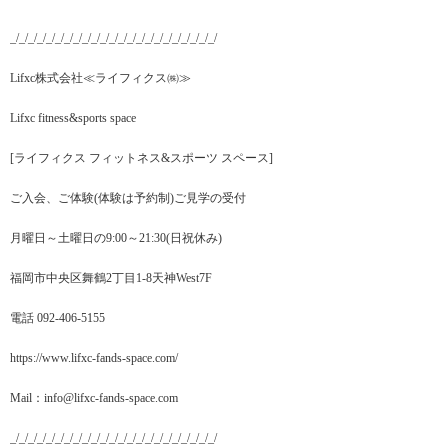
_/_/_/_/_/_/_/_/_/_/_/_/_/_/_/_/_/_/_/_/_/_/_/
Lifxc株式会社≪ライフィクス㈱≫
Lifxc fitness&sports space
[ライフィクス フィットネス&スポーツ スペース]
ご入会、ご体験(体験は予約制)ご見学の受付
月曜日～土曜日の9:00～21:30(日祝休み)
福岡市中央区舞鶴2丁目1-8天神West7F
電話 092-406-5155
https://www.lifxc-fands-space.com/
Mail：info@lifxc-fands-space.com
_/_/_/_/_/_/_/_/_/_/_/_/_/_/_/_/_/_/_/_/_/_/_/