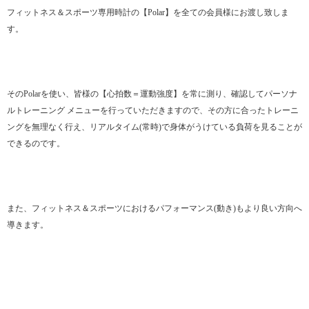
フィットネス＆スポーツ専用時計の【Polar】を全ての会員様にお渡し致しま
す。
そのPolarを使い、皆様の【心拍数＝運動強度】を常に測り、確認してパーソナ
ルトレーニング メニューを行っていただきますので、その方に合ったトレーニ
ングを無理なく行え、リアルタイム(常時)で身体がうけている負荷を見ることが
できるのです。
また、フィットネス＆スポーツにおけるパフォーマンス(動き)もより良い方向へ
導きます。