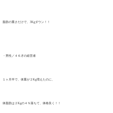
脂肪の重さだけで、3Kgダウン！！
・男性／４６才の経営者
１ヶ月半で、体重が２Kg増えたのに、
体脂肪は２Kgの４％落ちて、体格良く！！