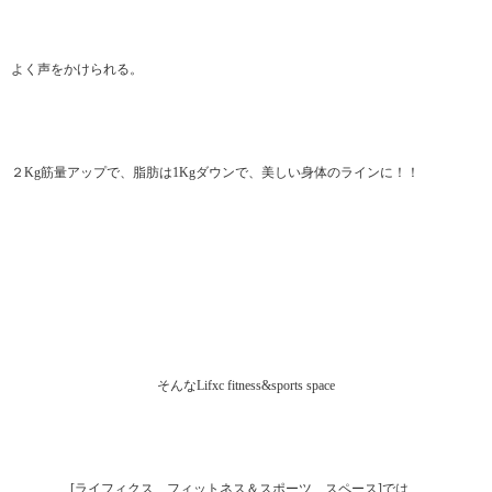
よく声をかけられる。
２Kg筋量アップで、脂肪は1Kgダウンで、美しい身体のラインに！！
そんなLifxc fitness&sports space
[ライフィクス フィットネス＆スポーツ スペース]では、