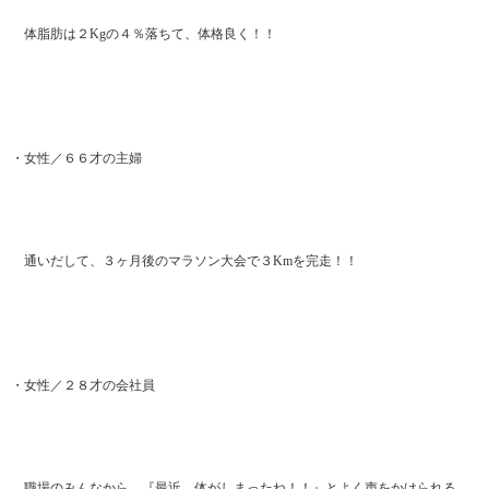
体脂肪は２Kgの４％落ちて、体格良く！！
・女性／６６才の主婦
通いだして、３ヶ月後のマラソン大会で３Kmを完走！！
・女性／２８才の会社員
職場のみんなから、『最近、体がしまったね！！』とよく声をかけられる。