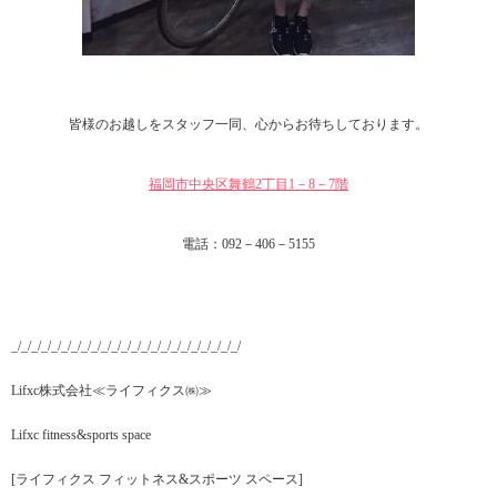
皆様のお越しをスタッフ一同、心からお待ちしております。
福岡市中央区舞鶴2丁目1－8－7階
電話：092－406－5155
_/_/_/_/_/_/_/_/_/_/_/_/_/_/_/_/_/_/_/_/_/_/_/
Lifxc株式会社≪ライフィクス㈱≫
Lifxc fitness&sports space
[ライフィクス フィットネス&スポーツ スペース]