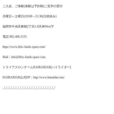
ご入会、ご体験(体験は予約制)ご見学の受付
月曜日～土曜日の9:00～21:30(日祝休み)
福岡市中央区舞鶴2丁目1-8天神West7F
電話 092-406-5155
https://www.lifxc-fands-space.com/
Mail：info@lifxc-fands-space.com
トライアスロンチームHAIRAIDAR[ハイライダー]
HAIRAIDAR公式HP：http://www.hairaidar.com/
_/_/_/_/_/_/_/_/_/_/_/_/_/_/_/_/_/_/_/_/_/_/_/