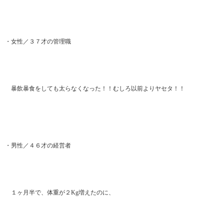
・女性／３７才の管理職
暴飲暴食をしても太らなくなった！！むしろ以前よりヤセタ！！
・男性／４６才の経営者
１ヶ月半で、体重が２Kg増えたのに、