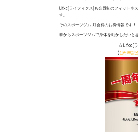
Lifxc[ライフィクス]も会員制のフィット
す。
そのスポーツジム 月会費のお得情報です！
春からスポーツジムで身体を動かしたいと
☆Lifx
【
1周年記