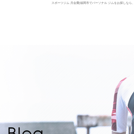
スポーツジム 月会費|福岡市でパーソナル ジムをお探しなら、Lifxc 