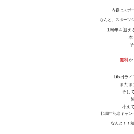
内容はスポ
なんと、スポーツ
1周年を迎え
本
そ
無料
か
Lifxc
まだま
そし
叶え
【1周年記念キャン
なんと！！始