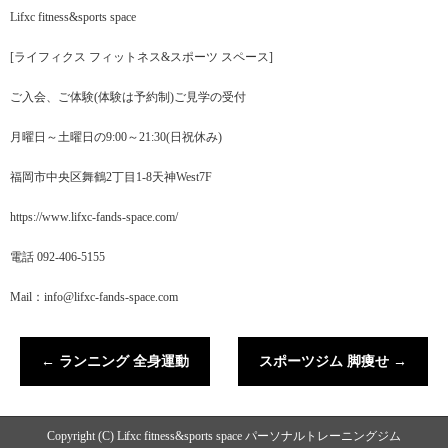
Lifxc fitness&sports space
[ライフィクス フィットネス&スポーツ スペース]
ご入会、ご体験(体験は予約制)ご見学の受付
月曜日～土曜日の9:00～21:30(日祝休み)
福岡市中央区舞鶴2丁目1-8天神West7F
https://www.lifxc-fands-space.com/
電話 092-406-5155
Mail：info@lifxc-fands-space.com
←
ランニング 全身運動
スポーツジム 脚痩せ
→
Copyright (C) Lifxc fitness&sports space パーソナルトレーニングジム