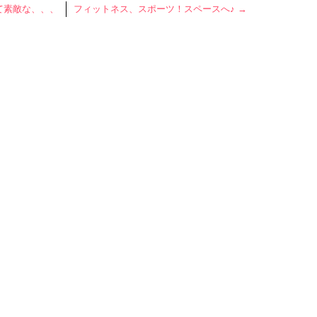
して素敵な、、、
フィットネス、スポーツ！スペースへ♪
→