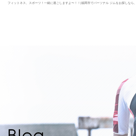
フィットネス、スポーツ！一緒に過ごしますよ〜！！|福岡市でパーソナル ジムをお探しなら、Lifxc fi