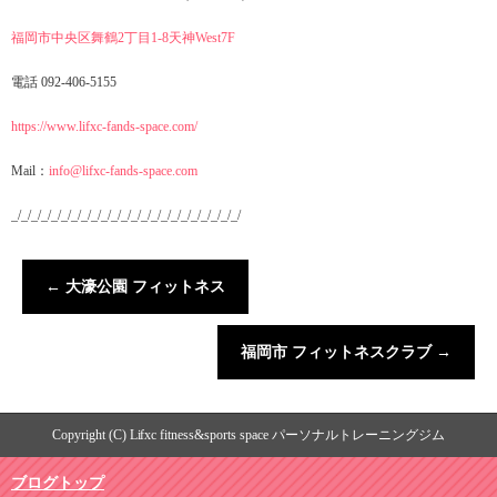
福岡市中央区舞鶴2丁目1-8天神West7F
電話 092-406-5155
https://www.lifxc-fands-space.com/
Mail：
info@lifxc-fands-space.com
_/_/_/_/_/_/_/_/_/_/_/_/_/_/_/_/_/_/_/_/_/_/_/
←
大濠公園 フィットネス
福岡市 フィットネスクラブ
→
Copyright (C) Lifxc fitness&sports space パーソナルトレーニングジム
ブログトップ