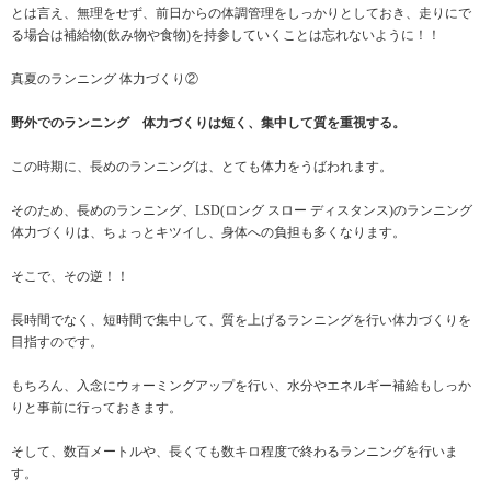
とは言え、無理をせず、前日からの体調管理をしっかりとしておき、走りにで
る場合は補給物(飲み物や食物)を持参していくことは忘れないように！！
真夏のランニング 体力づくり②
野外でのランニング 体力づくりは短く、集中して質を重視する。
この時期に、長めのランニングは、とても体力をうばわれます。
そのため、長めのランニング、LSD(ロング スロー ディスタンス)のランニング
体力づくりは、ちょっとキツイし、身体への負担も多くなります。
そこで、その逆！！
長時間でなく、短時間で集中して、質を上げるランニングを行い体力づくりを
目指すのです。
もちろん、入念にウォーミングアップを行い、水分やエネルギー補給もしっか
りと事前に行っておきます。
そして、数百メートルや、長くても数キロ程度で終わるランニングを行いま
す。