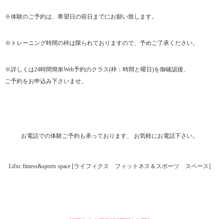
※体験のご予約は、希望日の前日までにお願い致します。
※トレーニング時間の枠は限られておりますので、予めご了承ください。
※詳しくは24時間簡単Web予約のクラス(枠：時間と曜日)を御確認後、
ご予約をお申込み下さいませ。
お電話での体験ご予約も承っております、 お気軽にお電話下さい。
Lifxc fitness&sports space [ライフィクス フィットネス＆スポーツ スペース]