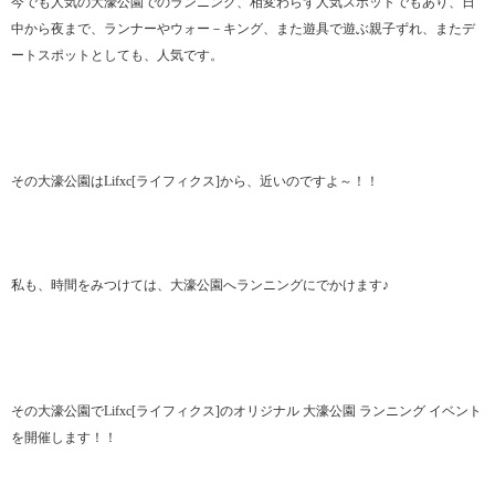
今でも人気の大濠公園でのランニング、相変わらず人気スポットでもあり、日
中から夜まで、ランナーやウォー－キング、また遊具で遊ぶ親子ずれ、またデ
ートスポットとしても、人気です。
その大濠公園はLifxc[ライフィクス]から、近いのですよ～！！
私も、時間をみつけては、大濠公園へランニングにでかけます♪
その大濠公園でLifxc[ライフィクス]のオリジナル 大濠公園 ランニング イベント
を開催します！！