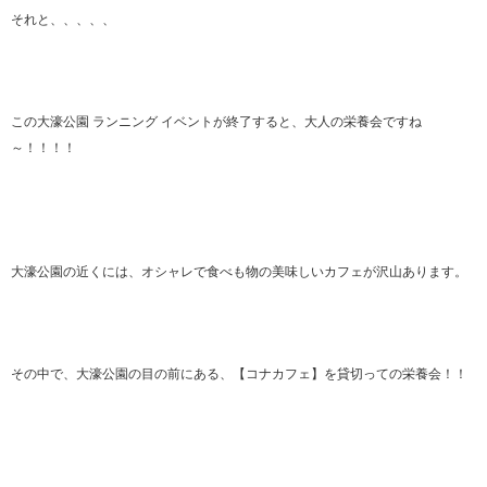
それと、、、、、
この大濠公園 ランニング イベントが終了すると、大人の栄養会ですね
～！！！！
大濠公園の近くには、オシャレで食べも物の美味しいカフェが沢山あります。
その中で、大濠公園の目の前にある、【コナカフェ】を貸切っての栄養会！！