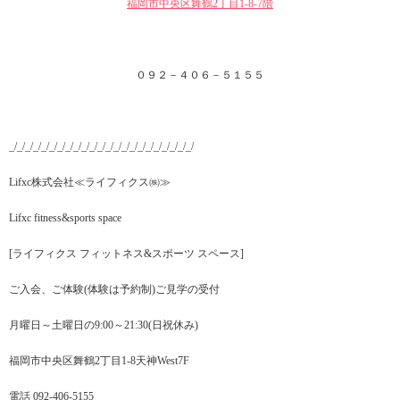
福岡市中央区舞鶴2丁目1‐8-7階
０９２－４０６－５１５５
_/_/_/_/_/_/_/_/_/_/_/_/_/_/_/_/_/_/_/_/_/_/_/
Lifxc株式会社≪ライフィクス㈱≫
Lifxc fitness&sports space
[ライフィクス フィットネス&スポーツ スペース]
ご入会、ご体験(体験は予約制)ご見学の受付
月曜日～土曜日の9:00～21:30(日祝休み)
福岡市中央区舞鶴2丁目1-8天神West7F
電話 092-406-5155