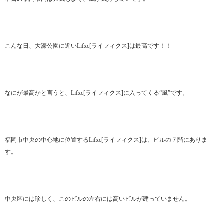
こんな日、大濠公園に近いLifxc[ライフィクス]は最高です！！
なにが最高かと言うと、Lifxc[ライフィクス]に入ってくる“風”です。
福岡市中央の中心地に位置するLifxc[ライフィクス]は、ビルの７階にありま
す。
中央区には珍しく、このビルの左右には高いビルが建っていません。