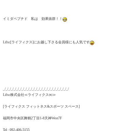
イミダペプチド 私は 効果抜群！！
Lifxc[ライフィクス]にお越し下さる会員様にも人気です
_/_/_/_/_/_/_/_/_/_/_/_/_/_/_/_/_/_/_/_/_/_/_/_/_/
Lifxc株式会社≪ライフィクス㈱≫
[ライフィクス フィットネス&スポーツ スペース]
福岡市中央区舞鶴2丁目1-8天神West7F
Tel : 092-406-5155