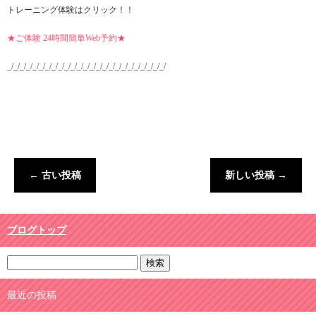
トレーニング体験はクリック！！
★ご体験 24時間簡単Web予約★
_/_/_/_/_/_/_/_/_/_/_/_/_/_/_/_/_/_/_/_/_/_/_/_/_/
←
古い投稿
新しい投稿
→
ブログトップ
最近の投稿