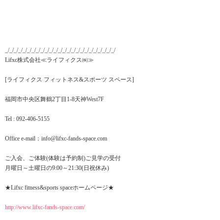
_/_/_/_/_/_/_/_/_/_/_/_/_/_/_/_/_/_/_/_/_/_/_/_/_/
Lifxc株式会社≪ライフィクス㈱≫
[ライフィクス フィットネス&スポーツ スペース]
福岡市中央区舞鶴2丁目1-8天神West7F
Tel : 092-406-5155
Office e-mail：info@lifxc-fands-space.com
ご入会、ご体験(体験は予約制)ご見学の受付
月曜日～土曜日の9:00～21:30(日祝休み)
★Lifxc fitness&sports spaceホームページ★
http://www.lifxc-fands-space.com/