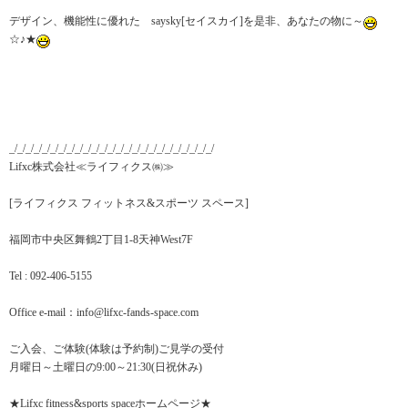
デザイン、機能性に優れた saysky[セイスカイ]を是非、あなたの物に～
☆♪★
_/_/_/_/_/_/_/_/_/_/_/_/_/_/_/_/_/_/_/_/_/_/_/_/_/
Lifxc株式会社≪ライフィクス㈱≫
[ライフィクス フィットネス&スポーツ スペース]
福岡市中央区舞鶴2丁目1-8天神West7F
Tel : 092-406-5155
Office e-mail：info@lifxc-fands-space.com
ご入会、ご体験(体験は予約制)ご見学の受付
月曜日～土曜日の9:00～21:30(日祝休み)
★Lifxc fitness&sports spaceホームページ★