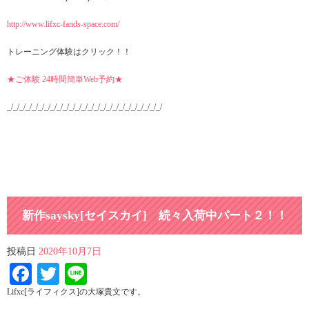
http://www.lifxc-fands-space.com/
トレーニング体験はクリック！！
★ご体験 24時間簡単Web予約★
_/_/_/_/_/_/_/_/_/_/_/_/_/_/_/_/_/_/_/_/_/_/_/_/_/
新作saysky[セイスカイ] 続々入荷中パート２！！
投稿日
2020年10月7日
Facebook
Twitter
Line
Lifxc[ライフィクス]の大塚貴文です。