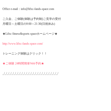
Office e-mail：info@lifxc-fands-space.com
ご入会、ご体験(体験は予約制)ご見学の受付
月曜日～土曜日の9:00～21:30(日祝休み)
★Lifxc fitness&sports spaceホームページ★
http://www.lifxc-fands-space.com/
トレーニング体験はクリック！！
★ご体験 24時間簡単Web予約★
_/_/_/_/_/_/_/_/_/_/_/_/_/_/_/_/_/_/_/_/_/_/_/_/_/