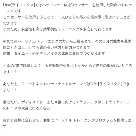
Lifxc[ライフィクス]ではハートレート(心拍)センサー を使用した独自のトレー
ニングです
このセンサーを使用することで、一人ひとりの能力を最大限に引き出すことが
できます
そのため、安全性も高く効果的なトレーニングを安心して行えます
初めてのパーソナル トレーニングの方から上級者まで、今の自分の能力を最大
限に引き出し、とても質の高い体力と筋力がつきます
結果、ダイエットやボディメイクの成果に最短でつながります
ビルの7階で眺望もよく、天神舞鶴中心地にもかかわらず自然の風がはいりこみ
ます！！
あなたも、フィットネスやパーソナルトレーニングはLifxc[ライフィクス]でき
まり！！
痩せたい、ボディメイク、また今後に向けてマラソン、水泳、トライアスロン
のレースや大会に出る方など…
目的と目標に合わせて、個別にパーソナル トレーニングプログラムを提供しま
す