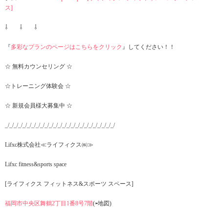
ス]
⇩ ⇩ ⇩
『
多彩なプランのページはこちらをクリック
』してください！！
☆ 無料カウンセリング ☆
☆トレーニング体験会 ☆
☆ 新規会員様大募集中 ☆
_/_/_/_/_/_/_/_/_/_/_/_/_/_/_/_/_/_/_/_/_/_/_/_/_/
Lifxc株式会社≪ライフィクス㈱≫
Lifxc fitness&sports space
[ライフィクス フィットネス&スポーツ スペース]
福岡市中央区舞鶴2丁目1番8号7階
(⇦地図)