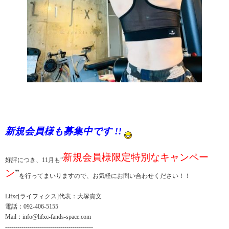
新規会員様も募集中です
!!
新規会員様限定特別なキャンペー
好評につき、11月も”
ン
”
を行ってまいりますので、お気軽にお問い合わせください！！
Lifxc[ライフィクス]代表：大塚貴文
電話：092-406-5155
Mail：info@lifxc-fands-space.com
-------------------------------------------