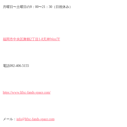
月曜日〜土曜日の9：00〜21：30（日祝休み）
福岡市中央区舞鶴2丁目1-8天神West7F
電話092-406-5155
https://www.lifxc-fands-space.com/
メール：
info@lifxc-fands-space.com