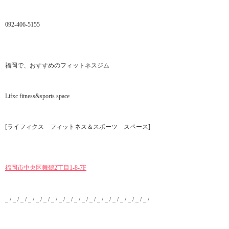
092-406-5155
福岡で、おすすめのフィットネスジム
Lifxc fitness&sports space
[ライフィクス フィットネス＆スポーツ スペース]
福岡市中央区舞鶴2丁目1-8-7F
_ / _ / _ / _ / _ / _ / _ / _ / _ / _ / _ / _ / _ / _ / _ / _ / _ / _ / _ /