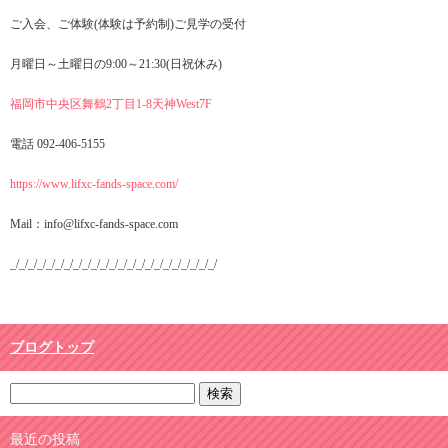
ご入会、ご体験(体験は予約制)ご見学の受付
月曜日～土曜日の9:00～21:30(日祝休み)
福岡市中央区舞鶴2丁目1-8天神West7F
電話 092-406-5155
https://www.lifxc-fands-space.com/
Mail：info@lifxc-fands-space.com
_/_/_/_/_/_/_/_/_/_/_/_/_/_/_/_/_/_/_/_/_/_/_/
ブログトップ
最近の投稿