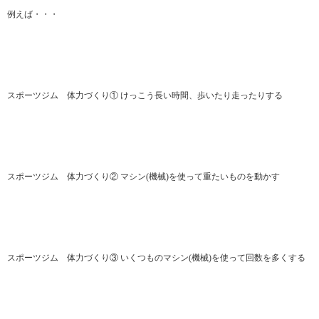
例えば・・・
スポーツジム 体力づくり① けっこう長い時間、歩いたり走ったりする
スポーツジム 体力づくり② マシン(機械)を使って重たいものを動かす
スポーツジム 体力づくり③ いくつものマシン(機械)を使って回数を多くする