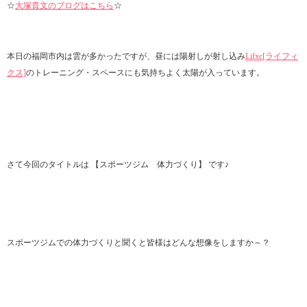
☆
大塚貴文のブログはこちら
☆
本日の福岡市内は雲が多かったですが、昼には陽射しが射し込み
Lifxc[ライフィ
クス]
のトレーニング・スペースにも気持ちよく太陽が入っています。
さて今回のタイトルは 【スポーツジム 体力づくり】 です♪
スポーツジムでの体力づくりと聞くと皆様はどんな想像をしますか～？