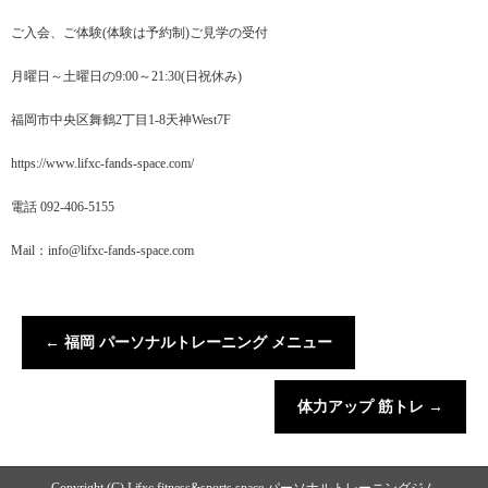
ご入会、ご体験(体験は予約制)ご見学の受付
月曜日～土曜日の9:00～21:30(日祝休み)
福岡市中央区舞鶴2丁目1-8天神West7F
https://www.lifxc-fands-space.com/
電話 092-406-5155
Mail：info@lifxc-fands-space.com
←
福岡 パーソナルトレーニング メニュー
体力アップ 筋トレ
→
Copyright (C) Lifxc fitness&sports space パーソナルトレーニングジム