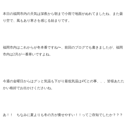
本日の福岡市内の天気は深夜から朝まで小雨で地面がぬれてましたね、また曇
り空で、風もあり寒さを感じる始まりです。
福岡市内はこれからが冬本番ですね〜、前回のブログでも書きましたが、福岡
市内は2月が一番寒いですよね。
今週の金曜日からはグッと気温も下がり最低気温は4℃との事、、、皆様あたた
かい格好でお出かけくださいね。
あ！！ ちなみに夏よりも冬の方が痩せやすい！！ってご存知でしたか？？？