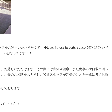
いただきたくて、◆Lifxc fitness&sports space[ﾗｲﾌｨｸｽ ﾌｨｯﾄﾈｽ
ャンペーンを行ってます！！
も』お越しいただけます。その際には身体や健康、また食事のや日常生活へ
、、、等のご相談をおききし、私達スタッフが皆様のことを一緒に考えお応
ちしております。
＆ｽﾎﾟｰﾂ ｽﾍﾟｰｽ]