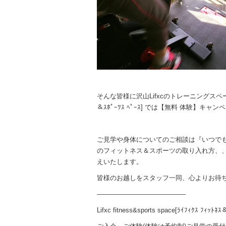
そんな皆様に沢山Lifxcのトレーニングスペースをご利用
＆ｽﾎﾟｰﾂｽ ﾍﾟｰｽ] では【無料 体験】キ
ご見学や身体についてのご相談は『いつで
のフィットネス＆スポーツの取り入れ方、
えいたします。
皆様のお越しをスタッフ一同、心よりお待
—————————————–
Lifxc fitness&sports space[ﾗｲﾌｨｸｽ ﾌｨｯﾄﾈｽ