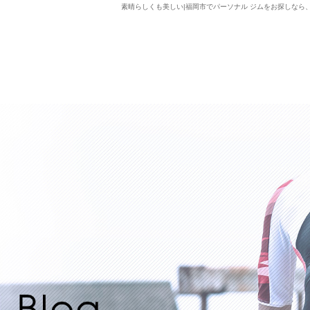
素晴らしくも美しい|福岡市でパーソナル ジムをお探しなら、Lifxc 