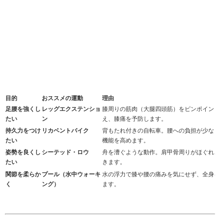
目的
おススメの運動
理由
足腰を強くし
レッグエクステンショ
膝周りの筋肉（大腿四頭筋）をピンポイント
たい
ン
え、膝痛を予防します。
持久力をつけ
リカベントバイク
背もたれ付きの自転車。腰への負担が少なく
たい
機能を高めます。
姿勢を良くし
シーテッド・ロウ
舟を漕ぐような動作。肩甲骨周りがほぐれ、
たい
きます。
関節を柔らか
プール（水中ウォーキ
水の浮力で膝や腰の痛みを気にせず、全身を
く
ング）
ます。