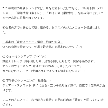
2026年現在の最新トレンドでは、単なる筋トレだけでなく、「転倒予防（バラ
ンス）」「認知機能（脳トレ）」「動ける体（柔軟性）」を組み合わせたメニ
ューが非常に推奨されています。
初心者の方でも安心して取り組める、おススメのジムメニューを構成しまし
た。
1. 基本の「黄金メニュー」構成（約40〜60分）
体への負担を抑えつつ、効果を最大化する基本のステップです。
① ウォーミングアップ（5〜10分）
動的ストレッチ: 肩を回したり、足首を回したりして、関節を温めます。
マシンのウォーキング: 時速3〜4kmのゆっくりしたペースで。
徐々になれていくと、時速6Kmまでは歩ける速度になります！！
② 下半身のトレーニング（最優先！）
チェアー・スクワット: 椅子に座る・立つを繰り返す動作。自重で十分効果があ
ります。
シニアの方にとって、歩行能力を維持する足の筋肉は「貯金」と同じくらい大
切です。