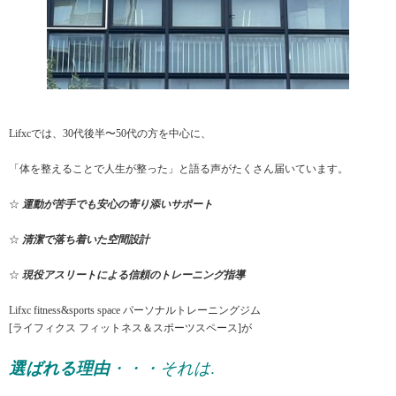
Lifxcでは、30代後半〜50代の方を中心に、
「体を整えることで人生が整った」
と語る声がたくさん届いています。
☆
運動が苦手でも安心の寄り添いサポート
☆
清潔で落ち着いた空間設計
☆
現役アスリートによる信頼のトレーニング指導
Lifxc fitness&sports space パーソナルトレーニングジム
[ライフィクス フィットネス＆スポーツスペース]が
選ばれる理由
・・・それは
.