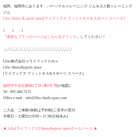
福岡、福岡市にあります、パーソナルトレーニング ジム＆少人数トレーニング
ジム
Lifxc fitness & sports space[ライフィクス フィットネス＆スポーツ スペース]
⇩ ⇩ ⇩
『
多彩なプランのページはこちらをクリック
』してください！
_/_/_/_/_/_/_/_/_/_/_/_/_/_/_/_/_/_/_/_/_/_/_/_/_/
Lifxc株式会社≪ライフィクス㈱≫
Lifxc fitness&sports space
[ライフィクス フィットネス&スポーツ スペース]
福岡市中央区舞鶴2丁目1番8号7階
(⇦地図)
Tel : 092-406-5155
Office e-mail：info@lifxc-fands-space.com
ご入会、ご体験(体験は予約制)ご見学の受付
月曜日～土曜日の9:00～21:30(日祝休み)
★ Lifxc[ライフィクス] fitness&sports spaceホームページ ★