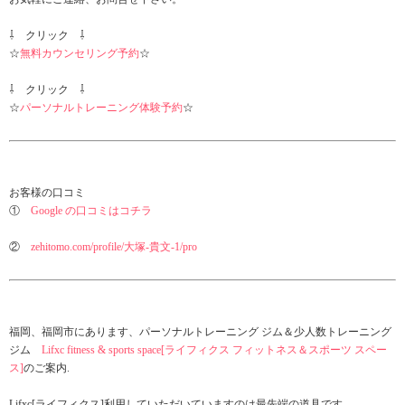
⇩ クリック ⇩
☆
無料カウンセリング予約
☆
⇩ クリック ⇩
☆
パーソナルトレーニング体験予約
☆
お客様の口コミ
①
Google の口コミはコチラ
②
zehitomo.com/profile/大塚-貴文-1/pro
福岡、福岡市にあります、パーソナルトレーニング ジム＆少人数トレーニング
ジム
Lifxc fitness & sports space[ライフィクス フィットネス＆スポーツ スペー
ス]
のご案内.
Lifxc[ライフィクス]利用していただいていますのは最先端の道具です。