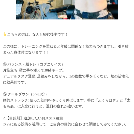
こちらの方は、なんと60代後半です！！
この様に、トレーニングを重ねると年齢は関係なく筋力もつきますし、引き締
まった身体付になります！！
④ バランス・脳トレ（コグニサイズ）
片足立ち: 壁に手を添えて30秒キープ。
デュアルタスク運動: 足踏みをしながら、3の倍数で手を叩くなど。脳の活性化
に効果的です。
⑤ クールダウン（5〜10分）
静的ストレッチ: 使った筋肉をゆっくり伸ばします。特に「ふくらはぎ」と「太
もも裏」は入念に行うと、翌日の疲れが違います。
2.【目的別】追加したいおススメ種目
ジムにある設備を活用して、ご自身の目的に合わせて調整してみてください。