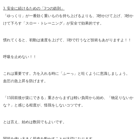
3. 安全に続けるための「3つの鉄則」
「ゆっくり」が一番効く重いものを持ち上げるよりも、3秒かけて上げ、3秒か
けて下ろす「スロー・トレーニング」が安全で効果的です。
慣れてくると、初動は速度を上げて、1秒で行うなど技術もあがりますよ！！
呼吸を止めない！！
これは重要です。力を入れる時に「ふーっ」と吐くように意識しましょう。
血圧の急上昇を防げます。
「15回前後が楽にできる」重さからまずは軽い負荷から始め、「物足りないか
な？」と感じる程度が、怪我をしないコツです。
とは言え、始めは数回でもよいです。
関節を使い大きく筋肉を動かすことが大切になります。