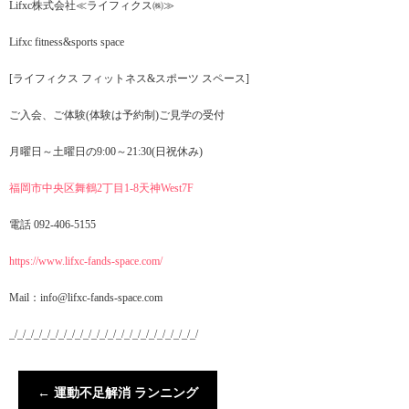
Lifxc株式会社≪ライフィクス㈱≫
Lifxc fitness&sports space
[ライフィクス フィットネス&スポーツ スペース]
ご入会、ご体験(体験は予約制)ご見学の受付
月曜日～土曜日の9:00～21:30(日祝休み)
福岡市中央区舞鶴2丁目1-8天神West7F
電話 092-406-5155
https://www.lifxc-fands-space.com/
Mail：info@lifxc-fands-space.com
_/_/_/_/_/_/_/_/_/_/_/_/_/_/_/_/_/_/_/_/_/_/_/
←
運動不足解消 ランニング