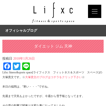
オフィシャルブログ
ダイエット ジム 天神
投稿日
2018年1月26日
Facebook
Twitter
Line
Lifxc fitness&sports space[ライフィクス フィットネス＆スポーツ スペース]の
大塚貴文です。☆
大塚貴文のブログはコチラをクリック下さい
☆
本日の福岡は、“寒い・・・”ですね。
先週まで天気もよかったですが、今週から雪予報となってます。
その雪の影響で関東は大変な事になってましたね。