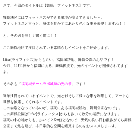
さて、今回のタイトルは【舞鶴 フィットネス】です。
舞鶴地区にはフィットネスができる環境が増えてきました～。
フィットネスと言うと、身体を動かすにあたり色々な事を表現しますね！！
と、その辺を詳しく書く前に！！
ここ舞鶴地区で注目されている素晴らしイベントをご紹介します。
Lifxc[ライフィクス]からも近い、福岡城跡地、舞鶴公園のお話です！！
今月、12月1日から福岡にある、舞鶴後援で、光のイベントが開催されてます
よ。
その名も『
福岡城チームラボ城跡の光の祭
』です！！
近年注目されているイベントで、光と影そして様々な形を利用して、アートな
世界を披露してくれるイベントです。
この会場となっているのが、福岡にある福岡城跡地、舞鶴公園なのです。
この舞鶴公園はLifxc[ライフィクス]からも歩いて数分の場所になります。
福岡の中心地からも、歩いて２Kmほどなので、天気の良い日お散歩がてら舞鶴
公園まで足を運び、非日常的な空間を鑑賞するのをおススメしま～す。