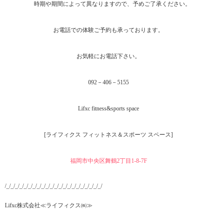
時期や期間によって異なりますので、予めご了承ください。
お電話での体験ご予約も承っております。
お気軽にお電話下さい。
092－406－5155
Lifxc fitness&sports space
[ライフィクス フィットネス＆スポーツ スペース]
福岡市中央区舞鶴2丁目1‐8-7F
/_/_/_/_/_/_/_/_/_/_/_/_/_/_/_/_/_/_/_/_/_/_/
Lifxc株式会社≪ライフィクス㈱≫