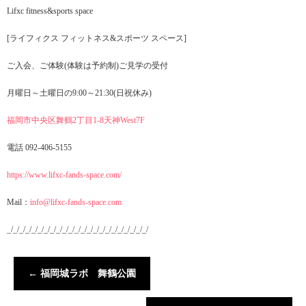
Lifxc fitness&sports space
[ライフィクス フィットネス&スポーツ スペース]
ご入会、ご体験(体験は予約制)ご見学の受付
月曜日～土曜日の9:00～21:30(日祝休み)
福岡市中央区舞鶴2丁目1-8天神West7F
電話 092-406-5155
https://www.lifxc-fands-space.com/
Mail：
info@lifxc-fands-space.com
_/_/_/_/_/_/_/_/_/_/_/_/_/_/_/_/_/_/_/_/_/_/_/
←
福岡城ラボ 舞鶴公園