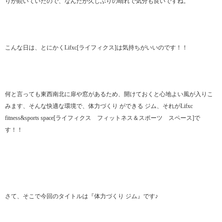
りが続いていたので、なんだか久しぶりの晴れで気分も良いですね。
こんな日は、とにかくLifxc[ライフィクス]は気持ちがいいのです！！
何と言っても東西南北に扉や窓があるため、開けておくと心地よい風が入りこ
みます、そんな快適な環境で、体力づくり ができる ジム、それがLifxc
fitness&sports space[ライフィクス フィットネス＆スポーツ スペース]で
す！！
さて、そこで今回のタイトルは『体力づくり ジム』です♪