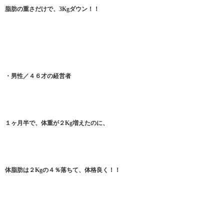
脂肪の重さだけで、3Kgダウン！！
・男性／４６才の経営者
１ヶ月半で、体重が２Kg増えたのに、
体脂肪は２Kgの４％落ちて、体格良く！！