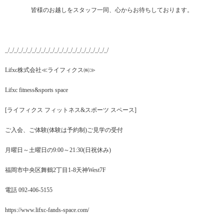
皆様のお越しをスタッフ一同、心からお待ちしております。
_/_/_/_/_/_/_/_/_/_/_/_/_/_/_/_/_/_/_/_/_/_/_/
Lifxc株式会社≪ライフィクス㈱≫
Lifxc fitness&sports space
[ライフィクス フィットネス&スポーツ スペース]
ご入会、ご体験(体験は予約制)ご見学の受付
月曜日～土曜日の9:00～21:30(日祝休み)
福岡市中央区舞鶴2丁目1-8天神West7F
電話 092-406-5155
https://www.lifxc-fands-space.com/